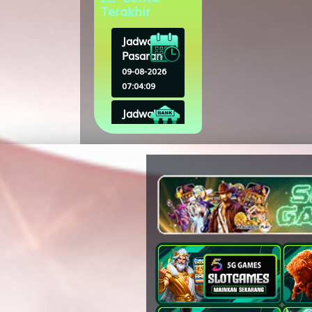
Terakhir
Jadwal
Pasaran
09-08-2026
07:04:09
Jadwal
Bank
09-08-2026
07:04:09
FAQ
09-08-2026
07:04:09
Hadiah &
Diskon
09-08-2026
07:04:09