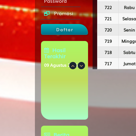
Password
722
Rabu
Promosi
721
Selasa
Daftar
720
Senin
719
Mingg
Hasil
718
Sabtu
Terakhir
717
Jumat
09 Agustus 2026
HOKIDRAW
4624
KENTUCKY MID
8387
FLORIDA MID
2721
HUAHIN 0100
9015
Berita